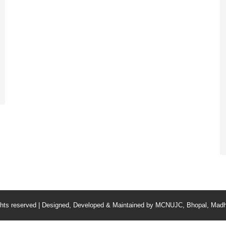
ghts reserved | Designed, Developed & Maintained by
MCNUJC
, Bhopal, Madh