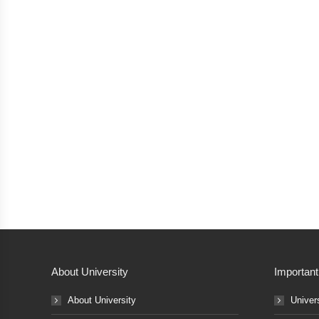
About University
Important
About University
Univer