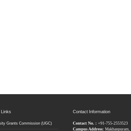
 Links
Contact Information
sity Grants Commission (UGC)
Contact No. :
+91-755-2553523
Campus Address:
Makhanpuram, 