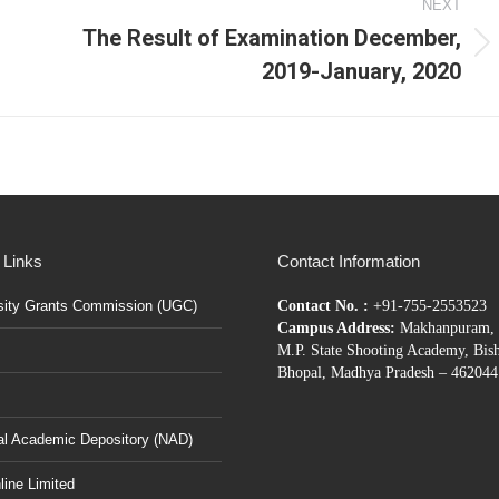
NEXT
The Result of Examination December,
Next
2019-January, 2020
post:
 Links
Contact Information
sity Grants Commission (UGC)
Contact No. :
+91-755-2553523
Campus Address:
Makhanpuram, 
M.P. State Shooting Academy, Bis
Bhopal, Madhya Pradesh – 462044
al Academic Depository (NAD)
ine Limited