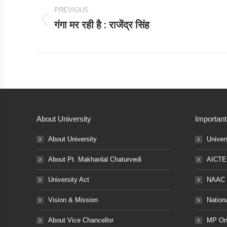
PREVIOUS
navigation
गंगा मर रही है : राजेंद्र सिंह
Previous
post:
About University
Important
About University
Univer
About Pt. Makhanlal Chaturvedi
AICTE
University Act
NAAC
Vision & Mission
Nation
About Vice Chancellor
MP Onl