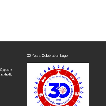
30 Years Celebration Logo
Opposite
hankhedi,