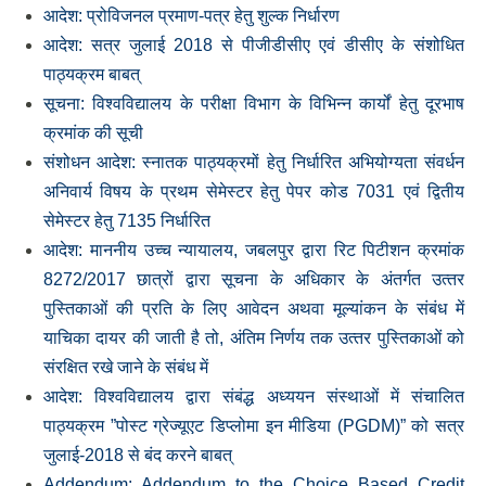
आदेश: प्रोविजनल प्रमाण-पत्र हेतु शुल्‍क निर्धारण
आदेश: सत्र जुलाई 2018 से पीजीडीसीए एवं डीसीए के संशोधित
पाठ्यक्रम बाबत्
सूचना: विश्‍वविद्यालय के परीक्षा विभाग के विभिन्‍न कार्यों हेतु दूरभाष
क्रमांक की सूची
संशोधन आदेश: स्‍नातक पाठ्यक्रमों हेतु निर्धारित अभियोग्‍यता संवर्धन
अनिवार्य विषय के प्रथम सेमेस्‍टर हेतु पेपर कोड 7031 एवं द्वितीय
सेमेस्‍टर हेतु 7135 निर्धारित
आदेश: माननीय उच्‍च न्‍यायालय, जबलपुर द्वारा रिट पिटीशन क्रमांक
8272/2017 छात्रों द्वारा सूचना के अधिकार के अंतर्गत उत्‍तर
पुस्तिकाओं की प्रति के लिए आवेदन अथवा मूल्‍यांकन के संबंध में
याचिका दायर की जाती है तो, अंतिम निर्णय तक उत्‍तर पुस्तिकाओं को
संरक्षित रखे जाने के संबंध में
आदेश: विश्‍वविद्यालय द्वारा संबंद्ध अध्‍ययन संस्‍थाओं में संचालित
पाठ्यक्रम ”पोस्‍ट ग्रेज्‍यूएट डिप्‍लोमा इन मीडिया (PGDM)” को सत्र
जुलाई-2018 से बंद करने बाबत्
Addendum: Addendum to the Choice Based Credit