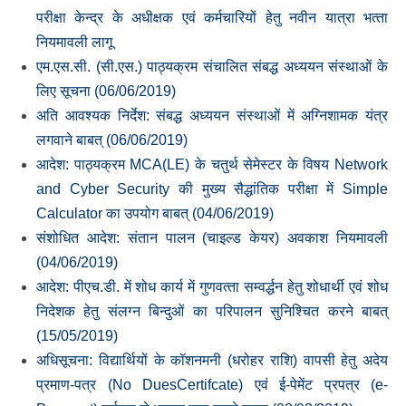
परीक्षा केन्‍द्र के अधीक्षक एवं कर्मचारियों हेतु नवीन यात्रा भत्‍ता
नियमावली लागू
एम.एस.सी. (सी.एस.) पाठ्यक्रम संचालित संबद्ध अध्‍ययन संस्‍थाओं के
लिए सूचना (06/06/2019)
अति आवश्‍यक निर्देश: संबद्ध अध्‍ययन संस्‍थाओं में अग्निशामक यंत्र
लगवाने बाबत् (06/06/2019)
आदेश: पाठ्यक्रम MCA(LE) के चतुर्थ सेमेस्‍टर के विषय Network
and Cyber Security की मुख्‍य सैद्धांतिक परीक्षा में Simple
Calculator का उपयोग बाबत् (04/06/2019)
संशोधित आदेश: संतान पालन (चाइल्‍ड केयर) अवकाश नियमावली
(04/06/2019)
आदेश: पीएच.डी. में शोध कार्य में गुणवत्‍ता सम्‍वर्द्धन हेतु शोधार्थी एवं शोध
निदेशक हेतु संलग्‍न बिन्‍दुओं का परिपालन सुनिश्चित करने बाबत्
(15/05/2019)
अधिसूचना: विद्यार्थियों के कॉशनमनी (धरोहर राशि) वापसी हेतु अदेय
प्रमाण-पत्र (No DuesCertifcate) एवं ई-पेमेंट प्रपत्र (e-