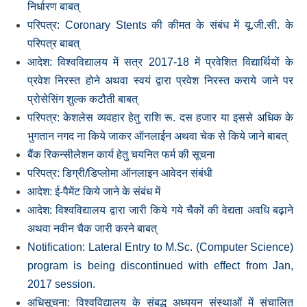
निर्धारण बाबत्
परिपत्र: Coronary Stents की कीमत के संबंध में यू.जी.सी. के
परिपत्र बाबत्
आदेश: विश्‍वविद्यालय में सत्र 2017-18 में प्रवेशित विद्यार्थियों के
प्रवेश निरस्‍त होने अथवा स्‍वयं द्वारा प्रवेश निरस्‍त कराये जाने पर
प्रोसेसिंग शुल्‍क कटौती बाबत्
परिपत्र: केशलेस व्‍यवहार हेतु राशि रू. दस हजार या इससे अधिक के
भुगतान नगद ना किये जाकर ऑनलाईन अथवा चेक से किये जाने बाबत्
बैंक रिकन्‍सीलेशन कार्य हेतु चयनित फर्म की सूचना
परिपत्र: डिग्री/डिप्‍लोमा ऑनलाइन आवेदन संबंधी
आदेश: ई-पैमेंट किये जाने के संबंध में
आदेश: विश्‍वविद्यालय द्वारा जारी किये गये चैकों की वेद्यता अवधि बढ़ाने
अथवा नवीन चैक जारी करने बाबत्
Notification: Lateral Entry to M.Sc. (Computer Science)
program is being discontinued with effect from Jan,
2017 session.
अधिसूचना: विश्‍वविद्यालय के संबद्ध अध्‍ययन संस्‍थाओं में संचालित