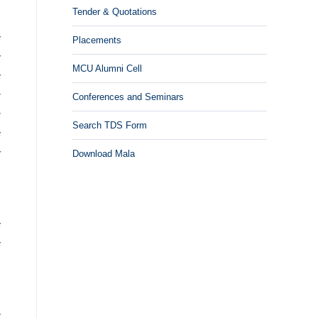
Tender & Quotations
ि
Placements
र
MCU Alumni Cell
ि
ी
Conferences and Seminars
ी
Search TDS Form
ि
न
Download Mala
े
े
े