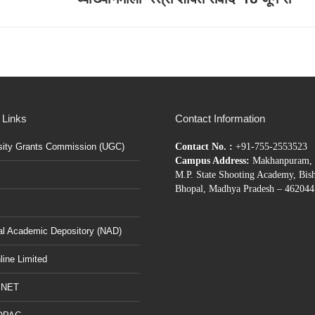
post:
 Links
Contact Information
sity Grants Commission (UGC)
Contact No. :
+91-755-2553523
Campus Address:
Makhanpuram, 
M.P. State Shooting Academy, Bis
Bhopal, Madhya Pradesh – 462044
al Academic Depository (NAD)
ine Limited
BNET