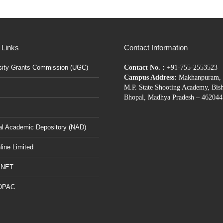
 Links
Contact Information
sity Grants Commission (UGC)
Contact No. :
+91-755-2553523
Campus Address:
Makhanpuram, 
M.P. State Shooting Academy, Bis
Bhopal, Madhya Pradesh – 462044
al Academic Depository (NAD)
ine Limited
BNET
OPAC