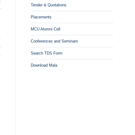
द
Tender & Quotations
त
Placements
MCU Alumni Cell
ा
Conferences and Seminars
ि
Search TDS Form
े
Download Mala