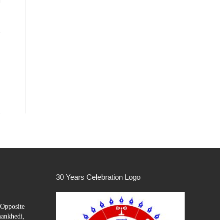
30 Years Celebration Logo
Opposite
hankhedi,