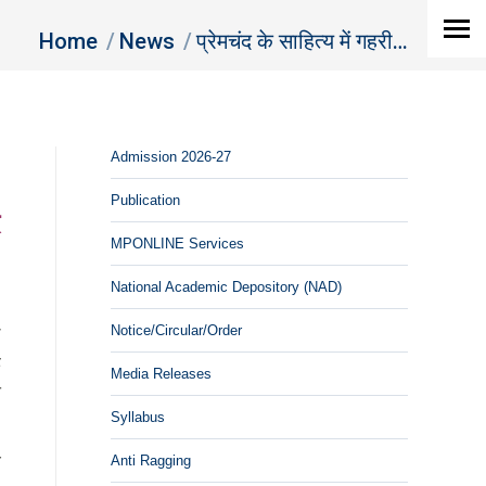
You are here:
Home
News
प्रेमचंद के साहित्य में गहरी…
Admission 2026-27
Publication
MPONLINE Services
National Academic Depository (NAD)
।
Notice/Circular/Order
ल
ह
Media Releases
त
Syllabus
य
Anti Ragging