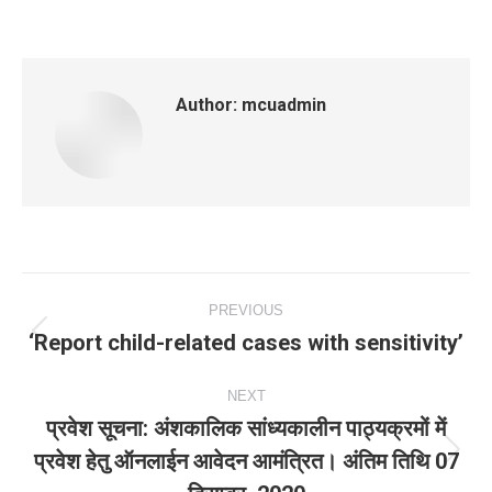
Author:
mcuadmin
Post
PREVIOUS
navigation
‘Report child-related cases with sensitivity’
Previous
post:
NEXT
प्रवेश सूचना: अंशकालिक सांध्‍यकालीन पाठ्यक्रमों में
प्रवेश हेतु ऑनलाईन आवेदन आमंत्रित। अंतिम तिथि 07
Next
post: