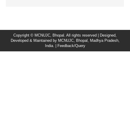
Copyright © MCNUJC, Bhopal. All rights reserved | Designed,
Developed & Maintained by
MCNUJC
, Bhopal, Madhya Pradesh,
India. |
Feedback/Query