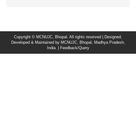
Copyright © MCNUJC, Bhopal. All rights reserved | Designed,
Developed & Maintained by
MCNUJC
, Bhopal, Madhya Pradesh,
India. |
Feedback/Query