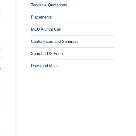
Tender & Quotations
ा
Placements
ी
MCU Alumni Cell
र
Conferences and Seminars
ं
Search TDS Form
स
Download Mala
ू
ा
ी
े
ा
ा