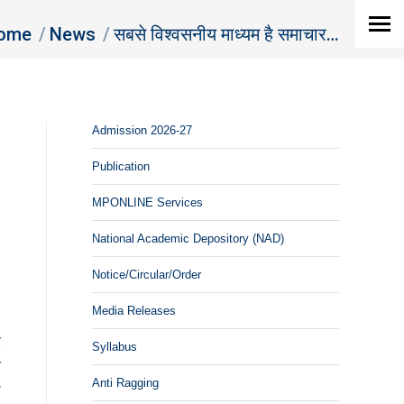
u are here:
ome
News
सबसे विश्वसनीय माध्यम है समाचार…
Admission 2026-27
Publication
MPONLINE Services
National Academic Depository (NAD)
Notice/Circular/Order
Media Releases
र
Syllabus
त
Anti Ragging
ा