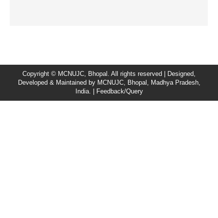
Copyright © MCNUJC, Bhopal. All rights reserved | Designed,
Developed & Maintained by
MCNUJC
, Bhopal, Madhya Pradesh,
India. |
Feedback/Query