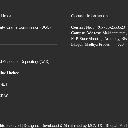
 Links
Contact Information
sity Grants Commission (UGC)
Contact No. :
+91-755-2553523
Campus Address:
Makhanpuram, 
M.P. State Shooting Academy, Bis
Bhopal, Madhya Pradesh – 462044
al Academic Depository (NAD)
ine Limited
BNET
OPAC
ghts reserved | Designed, Developed & Maintained by
MCNUJC
, Bhopal, Madh