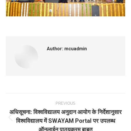
Author:
mcuadmin
Post
PREVIOUS
navigation
अधिसूचना: विश्‍वविद्यालय अनुदान आयोग के निर्देशानुसार
विश्‍वविद्यालय में SWAYAM Portal पर उपलब्‍ध
Previous
ऑनलाईन पाठ्यक्रम बाबत्
post: