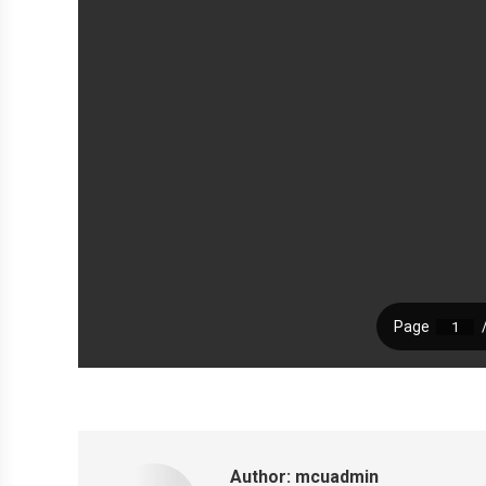
Author:
mcuadmin