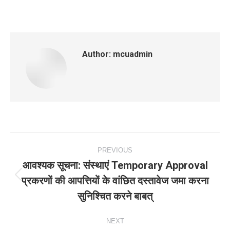
Author:
mcuadmin
Post
PREVIOUS
navigation
आवश्‍यक सूचना: संस्‍थाएं Temporary Approval
प्रकरणों की आपत्तियों के वांछित दस्‍तावेज जमा करना
Previous
सुनिश्‍चित करने बाबत्
post:
NEXT