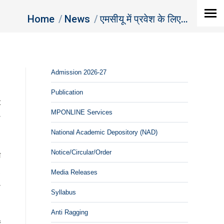
You are here:
Home
News
एमसीयू में प्रवेश के लिए…
Admission 2026-27
Publication
t
MPONLINE Services
ल
National Academic Depository (NAD)
Notice/Circular/Order
ग
,
Media Releases
ी
Syllabus
Anti Ragging