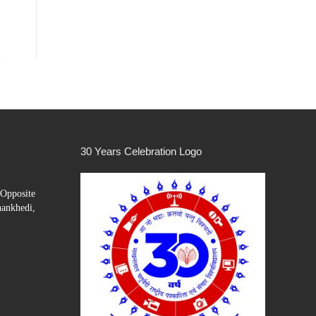
30 Years Celebration Logo
Opposite
hankhedi,