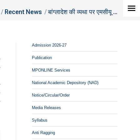
here:
Recent News
बांग्लादेश की व्यथा पर एमसीयू …
Admission 2026-27
Publication
क
े
MPONLINE Services
National Academic Depository (NAD)
र
ं
Notice/Circular/Order
य
Media Releases
Syllabus
Anti Ragging