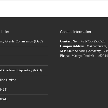
 Links
Contact Information
sity Grants Commission (UGC)
Contact No. :
+91-755-2553523
Campus Address:
Makhanpuram, 
M.P. State Shooting Academy, Bis
Bhopal, Madhya Pradesh – 462044
al Academic Depository (NAD)
ine Limited
BNET
OPAC