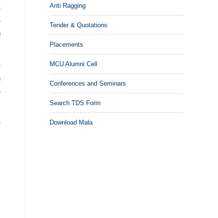
Anti Ragging
ी
स
Tender & Quotations
ं
Placements
MCU Alumni Cell
ा
श
Conferences and Seminars
े
Search TDS Form
Download Mala
व