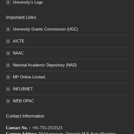
University’s Logo
Important Links
University Grants Commission (UGC)
AICTE
NAAC
National Academic Depository (NAD)
MP Online Limited
INFLIBNET
WEB OPAC
Contact Information
Contact No. :
+91-755-2553523
Campus Address:
Makhanpuram, Opposite M.P. State Shooting