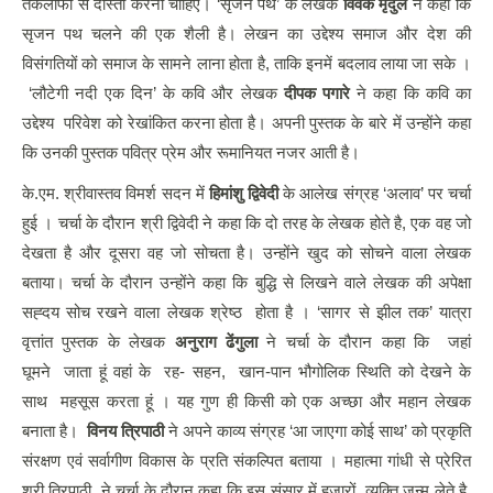
तकलीफों से दोस्ती करना चाहिए। ‘सृजन पथ’ के लेखक
विवेक मृदुल
ने कहा कि
सृजन पथ चलने की एक शैली है। लेखन का उद्देश्य समाज और देश की
विसंगतियों को समाज के सामने लाना होता है, ताकि इनमें बदलाव लाया जा सके ।
‘लौटेगी नदी एक दिन’ के कवि और लेखक
दीपक पगारे
ने कहा कि कवि का
उद्देश्य परिवेश को रेखांकित करना होता है। अपनी पुस्तक के बारे में उन्होंने कहा
कि उनकी पुस्तक पवित्र प्रेम और रूमानियत नजर आती है।
के.एम. श्रीवास्तव विमर्श सदन में
हिमांशु द्विवेदी
के आलेख संग्रह ‘अलाव’ पर चर्चा
हुई । चर्चा के दौरान श्री द्विवेदी ने कहा कि दो तरह के लेखक होते है, एक वह जो
देखता है और दूसरा वह जो सोचता है। उन्होंने खुद को सोचने वाला लेखक
बताया। चर्चा के दौरान उन्होंने कहा कि बुद्धि से लिखने वाले लेखक की अपेक्षा
सह्दय सोच रखने वाला लेखक श्रेष्ठ होता है । ‘सागर से झील तक’ यात्रा
वृत्तांत पुस्तक के लेखक
अनुराग ढेंगुला
ने चर्चा के दौरान कहा कि जहां
घूमने जाता हूं वहां के रह- सहन, खान-पान भौगोलिक स्थिति को देखने के
साथ महसूस करता हूं । यह गुण ही किसी को एक अच्छा और महान लेखक
बनाता है।
विनय त्रिपाठी
ने अपने काव्य संग्रह ‘आ जाएगा कोई साथ’ को प्रकृति
संरक्षण एवं सर्वागीण विकास के प्रति संकल्पित बताया । महात्मा गांधी से प्रेरित
श्री त्रिपाठी ने चर्चा के दौरान कहा कि इस संसार में हजारों व्यक्ति जन्म लेते है,