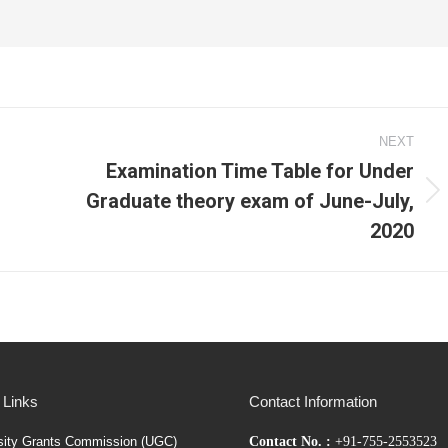
NEXT
Examination Time Table for Under
Graduate theory exam of June-July,
Next
2020
post:
 Links
Contact Information
sity Grants Commission (UGC)
Contact No. :
+91-755-2553523