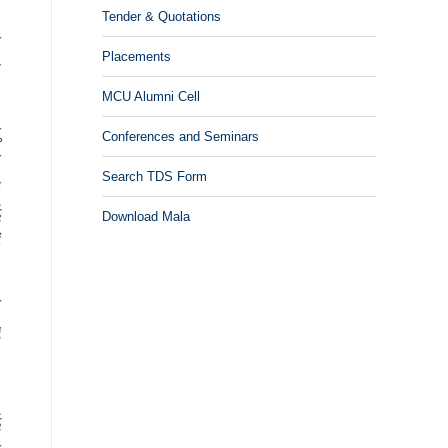
Tender & Quotations
र
Placements
ा
MCU Alumni Cell
ु
Conferences and Seminars
य
Search TDS Form
ह
ई
Download Mala
ं
न
ए
,
ई