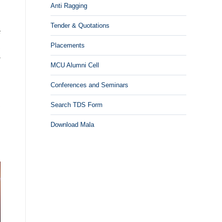
.
Anti Ragging
Tender & Quotations
े
Placements
,
ी
MCU Alumni Cell
.
Conferences and Seminars
,
Search TDS Form
।
Download Mala