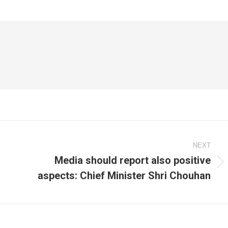
NEXT
Media should report also positive
Next
aspects: Chief Minister Shri Chouhan
post: