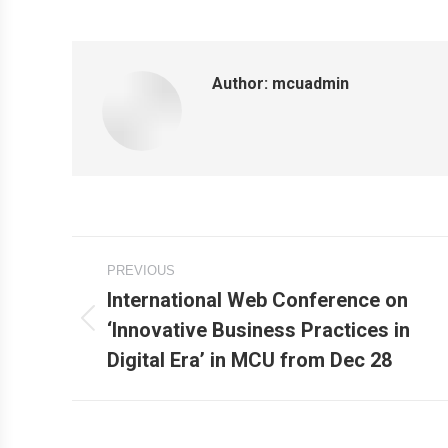
Author:
mcuadmin
Post
PREVIOUS
navigation
International Web Conference on
‘Innovative Business Practices in
Previous
Digital Era’ in MCU from Dec 28
post: