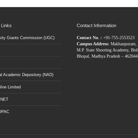
 Links
Contact Information
sity Grants Commission (UGC)
Contact No. :
+91-755-2553523
Campus Address:
Makhanpuram, 
M.P. State Shooting Academy, Bis
Bhopal, Madhya Pradesh – 462044
al Academic Depository (NAD)
ine Limited
BNET
OPAC