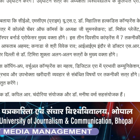
 उद्घाटन करेंगे। उद्घाटन सत्र की अध्यक्षता विश्वविद्यालय के कुलपति प्रो
ए बताया कि सीईओ, एमसीएम (प्राइम) यू.एस.ए. डॉ. मिहालिस हल्कडिस कॉन्फ्रेंस क
त्र में कोलंबो चेंबर ऑफ कॉमर्स के अध्यक्ष जी सुमनसेकरा; डॉ. मिशेल प्लेजेंट
स्पर बर्नार्ड प्रोफेसर मुख्य वक्ता होंगे। इस तीन दिवसीय कांफ्रेंस में 7 तकनीक
ॉक्टर आफताब अहमद; कनाडा से श्री विवेक राव; आईआईएम इंदौर से डॉक्टर एस.आर
और दिल्ली से डॉ. टिमिरा शुक्ला अलग-अलग सत्रों के मुख्य वक्ता होंगे।
स कॉपिंग-अप, वर्चुअल कॉन्फ्रेंस का महत्व, डिजिटल एरा में प्रभावी कम्युनिकेशन
ाव और उपभोक्ता खरीदारी व्यवहार से संबंधित विषयों पर तकनीकी सत्र होंगे
तुत करेंगे।
यापक डॉ. कपिल आर. चंदोरिया संयोजक और डॉ. मनीषा वर्मा सहसंयोजक हैं।