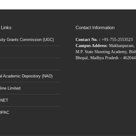
 Links
Contact Information
sity Grants Commission (UGC)
Contact No. :
+91-755-2553523
Campus Address:
Makhanpuram, 
M.P. State Shooting Academy, Bis
Bhopal, Madhya Pradesh – 462044
al Academic Depository (NAD)
ine Limited
BNET
OPAC