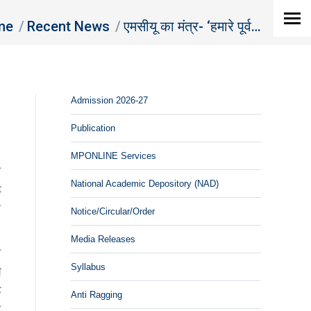
re here:
me
Recent News
एमसीयू का मंत्र- ‘हमारे पूर्व…
Admission 2026-27
Publication
MPONLINE Services
ो
National Academic Depository (NAD)
ड
ट
Notice/Circular/Order
Media Releases
ा
Syllabus
य
ह
Anti Ragging
ो