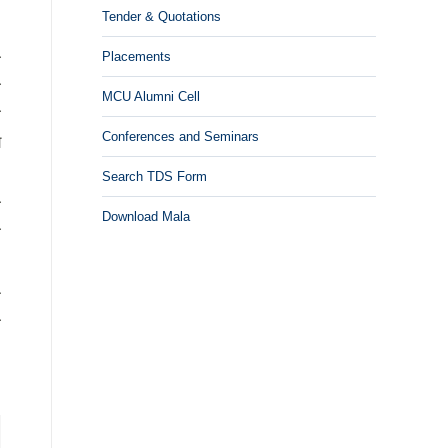
Tender & Quotations
Placements
ी
ी
MCU Alumni Cell
ौ
Conferences and Seminars
य
Search TDS Form
ी
Download Mala
ा
क
ी