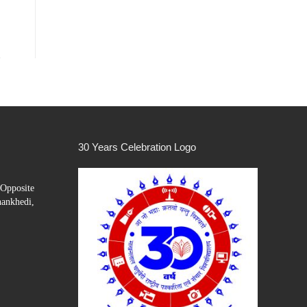
30 Years Celebration Logo
Opposite
hankhedi,