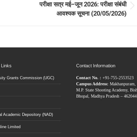
परीक्षा सत्र मई–जून 2026: परीक्षा संबंधी
Next
आवश्यक सूचना (20/05/2026)
post:
 Links
Contact Information
sity Grants Commission (UGC)
Contact No. :
+91-755-2553523
Campus Address:
Makhanpuram, 
M.P. State Shooting Academy, Bis
Bhopal, Madhya Pradesh – 462044
al Academic Depository (NAD)
ine Limited