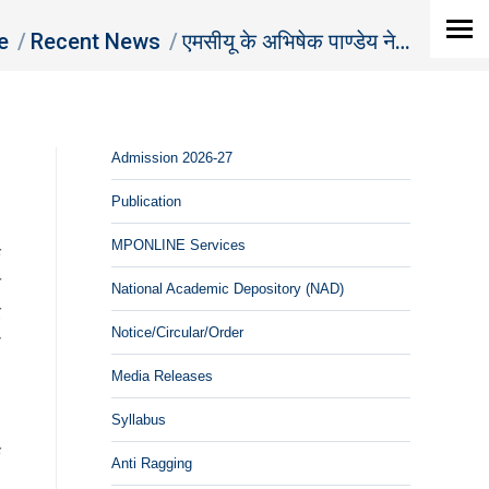
e here:
e
Recent News
एमसीयू के अभिषेक पाण्डेय ने…
Admission 2026-27
Publication
MPONLINE Services
क
न
National Academic Depository (NAD)
र
Notice/Circular/Order
ा
Media Releases
Syllabus
क
Anti Ragging