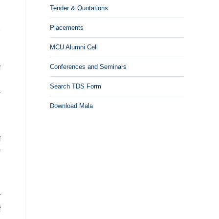
Tender & Quotations
1
Placements
MCU Alumni Cell
Conferences and Seminars
म
Search TDS Form
ा
Download Mala
ग
ा
त
ं