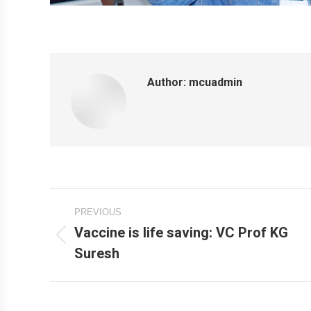
Author:
mcuadmin
Post
PREVIOUS
navigation
Vaccine is life saving: VC Prof KG
Previous
Suresh
post: