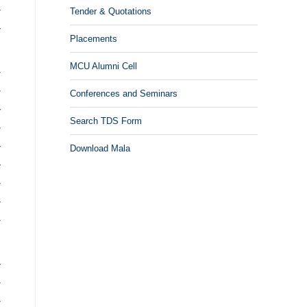
Tender & Quotations
ी
व
Placements
MCU Alumni Cell
ी
ा
Conferences and Seminars
े
Search TDS Form
ी
य
Download Mala
क
ा
ष
ा
य
ी
ा