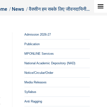
 are here:
ome
News
वैक्सीन हम सबके लिए जीवनदायिनी…
Admission 2026-27
Publication
MPONLINE Services
National Academic Depository (NAD)
Notice/Circular/Order
Media Releases
Syllabus
ी
Anti Ragging
य