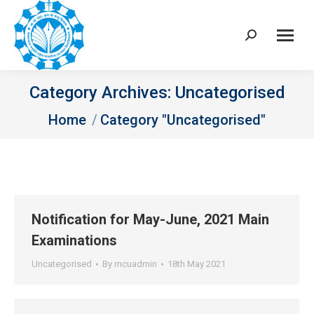
Search:
Category Archives:
Uncategorised
You are here:
Home
Category "Uncategorised"
Notification for May-June, 2021 Main
Examinations
Uncategorised
By
mcuadmin
18th May 2021