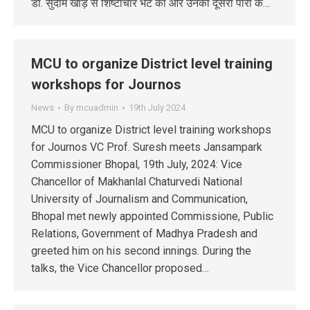
डॉ. सुदाम खाड़े से शिष्टाचार भेंट की और उनकी दूसरी पारी के…
MCU to organize District level training
workshops for Journos
News
By
mcuadmin
19th July 2024
MCU to organize District level training workshops
for Journos VC Prof. Suresh meets Jansampark
Commissioner Bhopal, 19th July, 2024: Vice
Chancellor of Makhanlal Chaturvedi National
University of Journalism and Communication,
Bhopal met newly appointed Commissione, Public
Relations, Government of Madhya Pradesh and
greeted him on his second innings. During the
talks, the Vice Chancellor proposed…