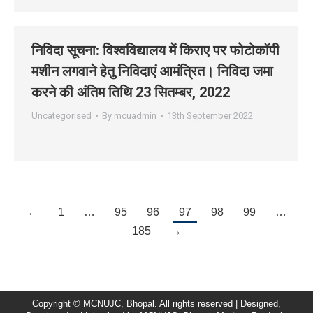
निविदा सूचना: विश्‍वविद्यालय में किराए पर फोटोकॉपी
मशीन लगवाने हेतु निविदाएं आमंत्रित। निविदा जमा
करने की अंतिम तिथि 23 सितम्‍बर, 2022
Uncategorised
By
mcuadmin
13th September 2022
←
1
…
95
96
97
98
99
…
185
→
Copyright © MCNUJC, Bhopal. All rights reserved | Designed,