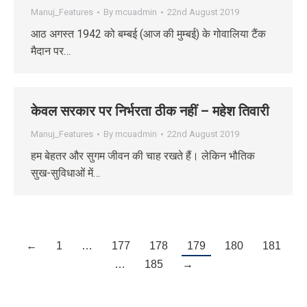
Manuj_Features
By
mcuadmin
22nd August 2019
आठ अगस्‍त 1942 को बम्‍बई (आज की मुम्‍बई) के गोवालिया टैंक
मैदान पर…
केवल सरकार पर निर्भरता ठीक नहीं – महेश तिवारी
Manuj_Features
By
mcuadmin
22nd August 2019
हम बेहतर और सुगम जीवन की चाह रखते हैं। लेकिन भौतिक
सुख-सुविधाओं में…
←
1
…
177
178
179
180
181
…
185
→